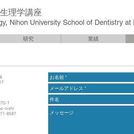
生理学講座
y, Nihon University School of Dentistry a
研究
業績
26
27
0-1
o-nishi
271-8587